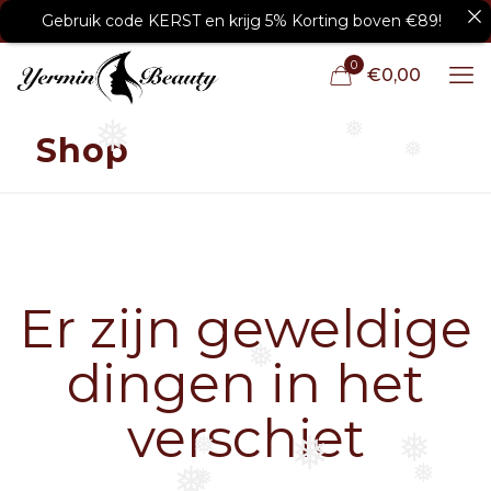
Gebruik code KERST en krijg 5% Korting boven €89!
0
€0,00
❅
❅
Shop
❅
Er zijn geweldige
❅
dingen in het
verschiet
❅
❅
❅
❅
❅