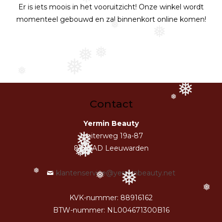
❅
Er is iets moois in het vooruitzicht! Onze winkel wordt
momenteel gebouwd en zal binnenkort online komen!
❅
❅
❅
❅
❅
❅
❅
❅
Contact
Yermin Beauty
❅
Jupiterweg 19a-87
❅
8938AD Leeuwarden
❅
❅
klantenservice@yerminbeauty.net
❅
❅
❅
❅
KVK-nummer: 88916162
BTW-nummer: NL004671300B16