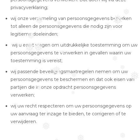
❅
privacyverklaring;
❅
wij onze verzameling van persoonsgegevens beperken
❅
❅
tot alleen de persoonsgegevens die nodig zijn voor
❅
legitieme doeleinden;
❅
wij u eerst vragen om uitdrukkelijke toestemming om uw
❅
❅
persoonsgegevens te verwerken in gevallen waarin uw
❅
toestemming is vereist;
❅
wij passende beveiligingsmaatregelen nemen om uw
❅
❅
❅
persoonsgegevens te beschermen en dat ook eisen van
❅
partijen die in onze opdracht persoonsgegevens
❅
verwerken;
❅
wij uw recht respecteren om uw persoonsgegevens op
uw aanvraag ter inzage te bieden, te corrigeren of te
verwijderen.
❅