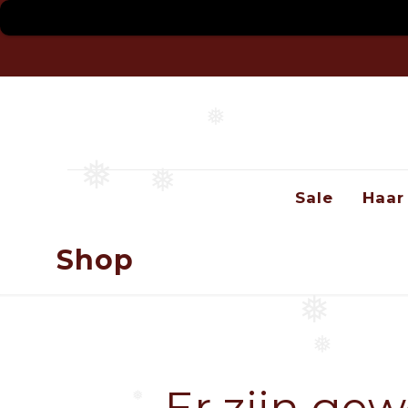
❅
❅
❅
Sale
Haar
Shop
❅
❅