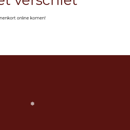
et verschiet
nnenkort online komen!
❅