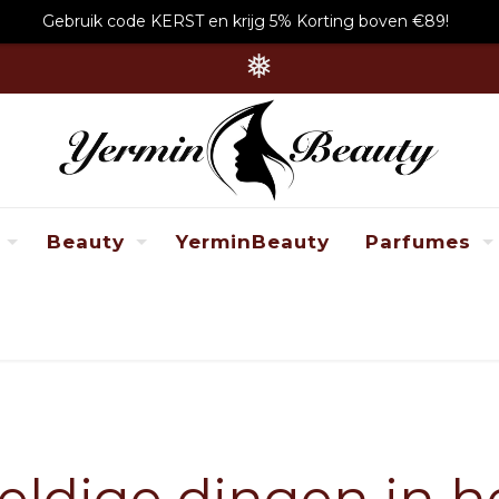
Gebruik code KERST en krijg 5% Korting boven €89!
❅
Beauty
YerminBeauty
Parfumes