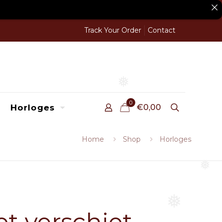
Track Your Order
Contact
❅
0
Horloges
€0,00
Home
Shop
Horloges
❅
❅