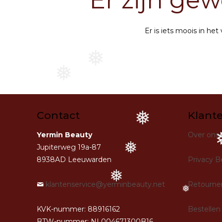
Er zijn gew
❅
Er is iets moois in h
❅
❅
Contact
Klant
❅
Yermin Beauty
Over ons
Jupiterweg 19a-87
❅
8938AD Leeuwarden
Privacy B
❅
klantenservice@yerminbeauty.net
Retourne
❅
KVK-nummer: 88916162
Bestellen 
BTW-nummer: NL004671300B16