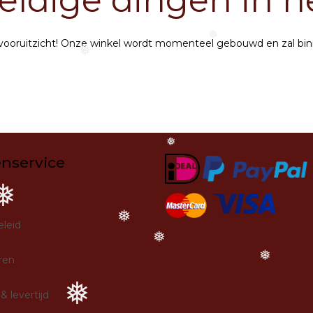
eldige dingen in h
et vooruitzicht! Onze winkel wordt momenteel gebouwd en zal bi
❅
❅
❅
enservice
❅
❅
eleid
❅
ren
❅
❅
& levertijd