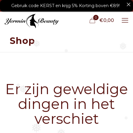
Gebruik code KERST en krijg 5% Korting boven €89!
0
€0,00
Shop
❅
❅
❅
Er zijn geweldige
❅
❅
dingen in het
verschiet
❅
❅