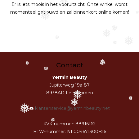
❅
Er is iets moois in het vooruitzicht! Onze winkel wordt
momenteel gebouwd en zal binnenkort online komen!
❅
❅
❅
❅
❅
❅
❅
❅
Contact
❅
❅
Yermin Beauty
Jupiterweg 19a-87
❅
8938AD Leeuwarden
❅
❅
❅
klantenservice@yerminbeauty.net
❅
KVK-nummer: 88916162
BTW-nummer: NL004671300B16