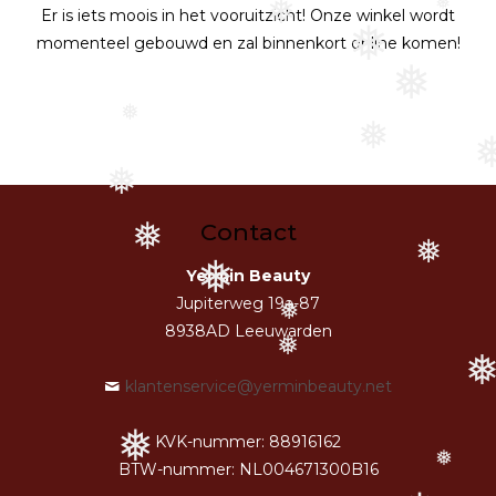
❅
❅
Er is iets moois in het vooruitzicht! Onze winkel wordt
❅
momenteel gebouwd en zal binnenkort online komen!
❅
❅
❅
❅
Contact
❅
❅
❅
Yermin Beauty
Jupiterweg 19a-87
❅
8938AD Leeuwarden
❅
klantenservice@yerminbeauty.net
❅
KVK-nummer: 88916162
❅
BTW-nummer: NL004671300B16