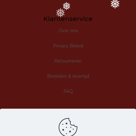
❅
❅
❅
Klantenservice
Over ons
Privacy Beleid
Retourneren
Bestellen & levertijd
FAQ