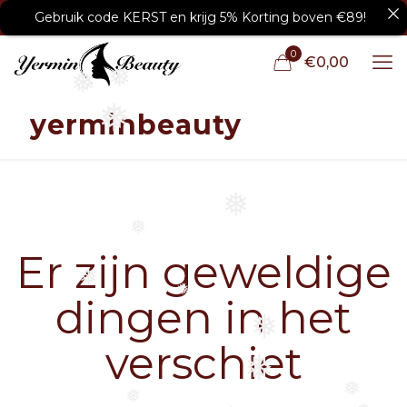
Gebruik code KERST en krijg 5% Korting boven €89!
0
€0,00
❅
❅
❅
yerminbeauty
❅
❅
Er zijn geweldige
❅
❅
dingen in het
❅
verschiet
❅
❅
❅