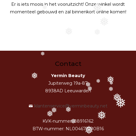
Er is iets moois in het vooruitzicht! Onze winkel wordt
❅
❅
momenteel gebouwd en zal binnenkort online komen!
❅
❅
❅
❅
Contact
Yermin Beauty
❅
❅
Jupiterweg 19a-87
❅
❅
❅
❅
8938AD Leeuwarden
❅
❅
❅
klantenservice@yerminbeauty.net
❅
❅
❅
❅
KVK-nummer: 88916162
❅
BTW-nummer: NL004671300B16
❅