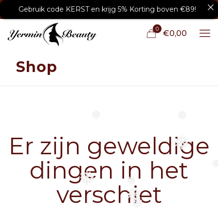
Gebruik code KERST en krijg 5% Korting boven €89!
0
€0,00
Shop
❅
❅
Er zijn geweldige
❅
dingen in het
❅
❅
verschiet
❅
❅